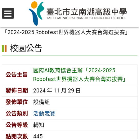
跳
至
選
主
首頁
>
校園公告
>
活動競賽
>
國際AI教育協會主辦
單
要
「2024-2025 Robofest世界機器人大賽台灣選拔賽」
內
校園公告
容
區
國際AI教育協會主辦「2024-2025
公告主旨
Robofest世界機器人大賽台灣選拔賽」
發佈日期
2024 年 11 月 29 日
發佈單位
設備組
公告類別
活動競賽
公告等級
轉知
點閱次數
445