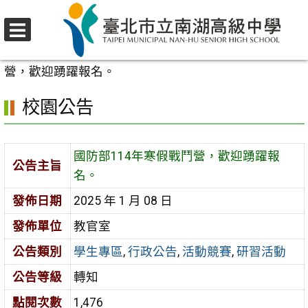
跳
至
選
主
首頁
>
校園公告
>
學生專區
>
國防部114年寒假戰鬥
單
要
營，歡迎踴躍報名。
內
校園公告
容
區
國防部114年寒假戰鬥營，歡迎踴躍報
公告主旨
名。
發佈日期
2025 年 1 月 08 日
發佈單位
教官室
公告類別
學生專區
,
行政公告
,
活動競賽
,
研習活動
公告等級
轉知
點閱次數
1,476