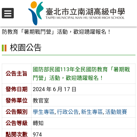
跳
至
選
主
首頁
>
校園公告
>
學生專區
>
國防部民國113年全民國
單
要
防教育「暑期戰鬥營」活動，歡迎踴躍報名！
內
校園公告
容
區
國防部民國113年全民國防教育「暑期戰
公告主旨
鬥營」活動，歡迎踴躍報名！
發佈日期
2024 年 6 月 17 日
發佈單位
教官室
公告類別
學生專區
,
行政公告
,
新生專區
,
活動競賽
公告等級
轉知
點閱次數
974