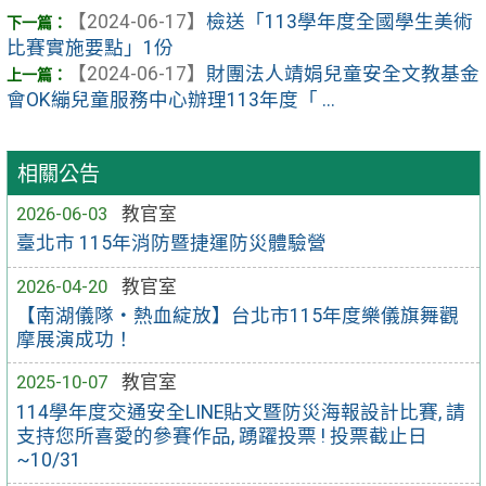
【2024-06-17】
檢送「113學年度全國學生美術
比賽實施要點」1份
【2024-06-17】
財團法人靖娟兒童安全文教基金
會OK繃兒童服務中心辦理113年度「 ...
相關公告
2026-06-03
教官室
臺北市 115年消防暨捷運防災體驗營
2026-04-20
教官室
【南湖儀隊・熱血綻放】台北市115年度樂儀旗舞觀
摩展演成功！
2025-10-07
教官室
114學年度交通安全LINE貼文暨防災海報設計比賽, 請
支持您所喜愛的參賽作品, 踴躍投票 ! 投票截止日
~10/31