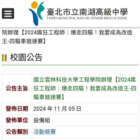
跳
至
選
主
首頁
>
校園公告
>
活動競賽
>
國立雲林科技大學工程學
單
要
院辦理【2024瘋狂工程師｜爆走四驅！我要成為改造
內
王-四驅車競速賽】
容
校園公告
區
國立雲林科技大學工程學院辦理【2024瘋
公告主旨
狂工程師｜爆走四驅！我要成為改造王-四
驅車競速賽】
發佈日期
2024 年 11 月 05 日
發佈單位
設備組
公告類別
活動競賽