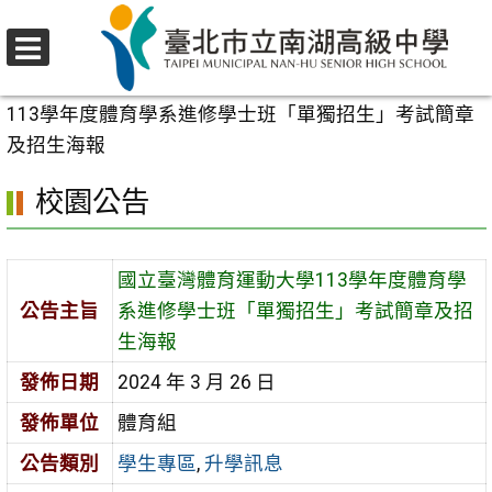
跳
至
選
主
首頁
>
校園公告
>
學生專區
>
國立臺灣體育運動大學
單
要
113學年度體育學系進修學士班「單獨招生」考試簡章
內
及招生海報
容
校園公告
區
國立臺灣體育運動大學113學年度體育學
公告主旨
系進修學士班「單獨招生」考試簡章及招
生海報
發佈日期
2024 年 3 月 26 日
發佈單位
體育組
公告類別
學生專區
,
升學訊息