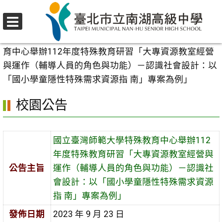
跳
至
選
主
首頁
>
校園公告
>
行政公告
>
國立臺灣師範大學特殊教
單
要
育中心舉辦112年度特殊教育研習「大專資源教室經營
內
與運作（輔導人員的角色與功能）－認識社會設計：以
容
「國小學童隱性特殊需求資源指 南」專案為例」
區
校園公告
國立臺灣師範大學特殊教育中心舉辦112
年度特殊教育研習「大專資源教室經營與
公告主旨
運作（輔導人員的角色與功能）－認識社
會設計：以「國小學童隱性特殊需求資源
指 南」專案為例」
發佈日期
2023 年 9 月 23 日