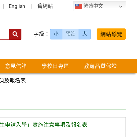
English
舊網站
繁體中文
字級：
送出
網站導覽
小
預設
大
搜
尋：
意見信箱
學校日專區
教育品質保證
項及報名表
僑生申請入學」實施注意事項及報名表