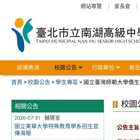
跳
網站導覽
家長會
至
主
要
內
容
區
認識南湖
校園公告
行政單位
新
首頁
>
校園公告
>
學生專區
>
國立臺灣師範大學僑生
校園
相關公告
2026-07-31
輔導室
國立東華大學特殊教育學系招生宣
公告主旨
傳海報