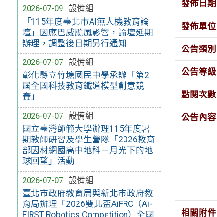
發佈日期
2026-07-09
設備組
「115年度臺北市AI無人機教育論
發佈單位
壇」因應巴威颱風影響，論壇延期
辦理，調整後日期另行通知
公告類別
2026-07-07
設備組
公告等級
彰化縣立竹塘國民中學承辦「第2
屆全國科技教育鐵道模型創意競
點閱次數
賽」
2026-07-07
設備組
公告內容
國立臺灣師範大學辦理115年度暑
期教師研習及學生營隊「2026教育
部因材網國高中地科－月光下的地
球回望」活動
2026-07-07
設備組
臺北市政府教育局與新北市政府教
育局辦理「2026雙北盃AiFRC（Ai-
相關附件
FIRST Robotics Competition）全國