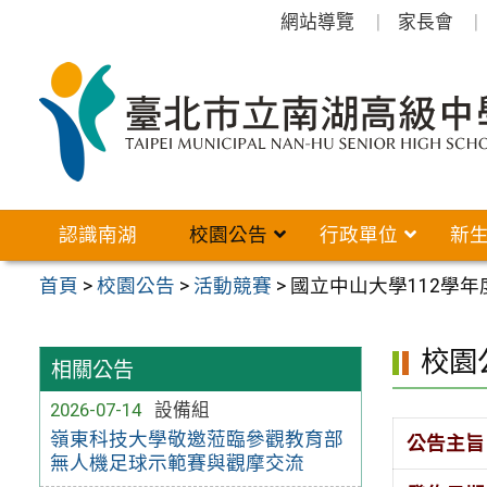
跳
網站導覽
家長會
至
主
要
內
容
區
認識南湖
校園公告
行政單位
新
首頁
>
校園公告
>
活動競賽
>
國立中山大學112學
校園
相關公告
2026-07-14
設備組
嶺東科技大學敬邀蒞臨參觀教育部
公告主旨
無人機足球示範賽與觀摩交流