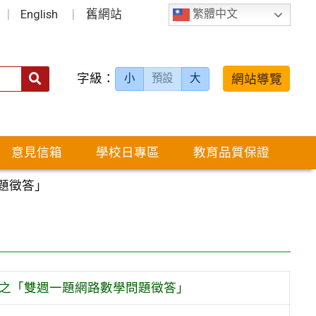
English
舊網站
繁體中文
字級：
送出
網站導覽
小
預設
大
搜
尋：
意見信箱
學校日專區
教育品質保證
題徵答」
辦之「雙週一題網路數學問題徵答」