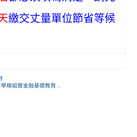
天
繳交丈量單位節省等候
材
模組暨金融基礎教育 ...