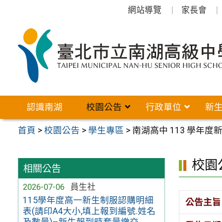
跳
網站導覽
家長會
至
主
要
內
容
區
認識南湖
校園公告
行政單位
新
首頁
>
校園公告
>
學生專區
>
南湖高中 113 學年
校園
相關公告
2026-07-06
員生社
115學年度高一新生制服認購明細
公告主旨
表(請印A4大小,填上報到編號.姓名
及數量)–新生報到時套量繳交