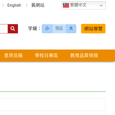
English
舊網站
繁體中文
字級：
送出
網站導覽
小
預設
大
搜
尋：
意見信箱
學校日專區
教育品質保證