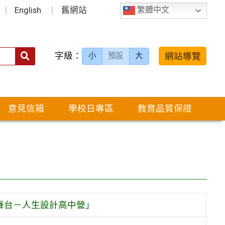
English
舊網站
繁體中文
字級：
送出
網站導覽
小
預設
大
搜
尋：
意見信箱
學校日專區
教育品質保證
舞台－人生設計高中營」