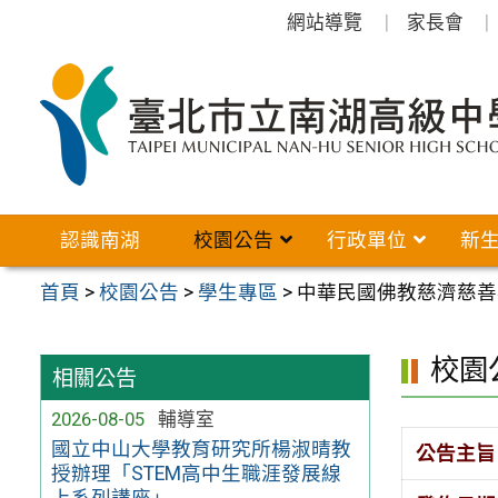
跳
網站導覽
家長會
至
主
要
內
容
區
認識南湖
校園公告
行政單位
新
首頁
>
校園公告
>
學生專區
>
中華民國佛教慈濟慈善
校園
相關公告
2026-08-05
輔導室
國立中山大學教育研究所楊淑晴教
公告主旨
授辦理「STEM高中生職涯發展線
上系列講座」