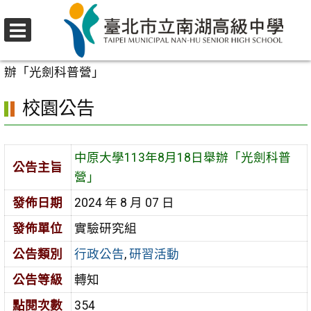
跳
至
選
主
首頁
>
校園公告
>
行政公告
>
中原大學113年8月18日舉
單
要
辦「光劍科普營」
內
校園公告
容
區
中原大學113年8月18日舉辦「光劍科普
公告主旨
營」
發佈日期
2024 年 8 月 07 日
發佈單位
實驗研究組
公告類別
行政公告
,
研習活動
公告等級
轉知
點閱次數
354