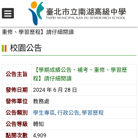
跳
至
選
主
首頁
>
校園公告
>
學生專區
>
【學期成績公告、補考、
單
要
重修、學習歷程】請仔細閱讀
內
校園公告
容
區
【學期成績公告、補考、重修、學習歷
公告主旨
程】請仔細閱讀
發佈日期
2024 年 6 月 28 日
發佈單位
教務處
公告類別
學生專區
,
行政公告
,
學習歷程
公告等級
轉知
點閱次數
4,909