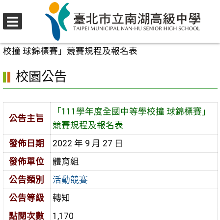
跳
至
選
主
首頁
>
校園公告
>
活動競賽
>
「111學年度全國中等學
單
要
校撞 球錦標賽」競賽規程及報名表
內
校園公告
容
區
「111學年度全國中等學校撞 球錦標賽」
公告主旨
競賽規程及報名表
發佈日期
2022 年 9 月 27 日
發佈單位
體育組
公告類別
活動競賽
公告等級
轉知
點閱次數
1,170