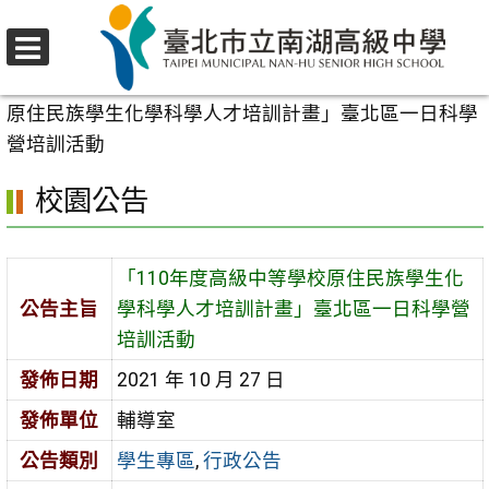
跳
至
選
主
首頁
>
校園公告
>
學生專區
>
「110年度高級中等學校
單
要
原住民族學生化學科學人才培訓計畫」臺北區一日科學
內
營培訓活動
容
校園公告
區
「110年度高級中等學校原住民族學生化
公告主旨
學科學人才培訓計畫」臺北區一日科學營
培訓活動
發佈日期
2021 年 10 月 27 日
發佈單位
輔導室
公告類別
學生專區
,
行政公告