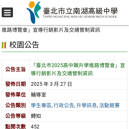
跳
至
選
主
首頁
>
校園公告
>
學生專區
>
「臺北市2025高中職升學
單
要
進路博覽會」宣導行銷影片及交通管制資訊
內
校園公告
容
區
「臺北市2025高中職升學進路博覽會」宣
公告主旨
導行銷影片及交通管制資訊
發佈日期
2025 年 3 月 27 日
發佈單位
輔導室
公告類別
學生專區
,
行政公告
,
升學訊息
,
活動競賽
公告等級
轉知
點閱次數
452