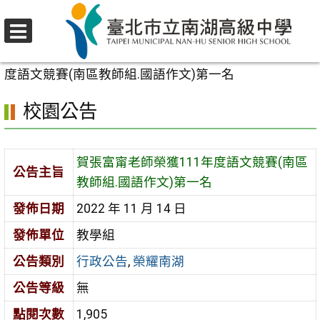
跳
至
選
主
首頁
>
校園公告
>
行政公告
>
賀張富甯老師榮獲111年
單
要
度語文競賽(南區教師組.國語作文)第一名
內
校園公告
容
區
賀張富甯老師榮獲111年度語文競賽(南區
公告主旨
教師組.國語作文)第一名
發佈日期
2022 年 11 月 14 日
發佈單位
教學組
公告類別
行政公告
,
榮耀南湖
公告等級
無
點閱次數
1,905