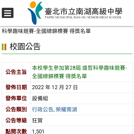
跳
至
選
主
首頁
>
校園公告
>
行政公告
>
本校學生參加第28屆 遠哲
單
要
科學趣味競賽-全國總錦標賽 得獎名單
內
校園公告
容
區
本校學生參加第28屆 遠哲科學趣味競賽-
公告主旨
全國總錦標賽 得獎名單
發佈日期
2022 年 12 月 27 日
發佈單位
設備組
公告類別
行政公告
,
榮耀南湖
公告等級
狂賀
點閱次數
1,501