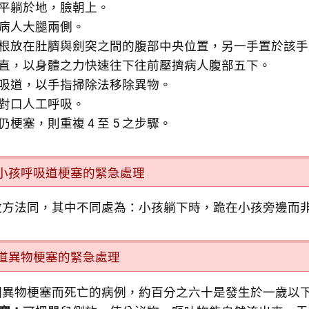
平躺於地，臉朝上。
病人大腿兩側。
根放在肚臍與劍突之間的腹部中央位置，另一手置於該手
直，以身體之力快速往下往前壓擠病人腹部五下。
吸道，以手指掃除法移除異物。
對口人工呼吸。
仍梗塞，則重複 4 至 5 之步驟。
小孩呼吸道梗塞的緊急處理
救方法同，其中不同處為：小孩躺下時，跪在小孩旁邊而
道異物梗塞的緊急處理
因異物梗塞而死亡的病例，約百分之六十是發生於一歲以