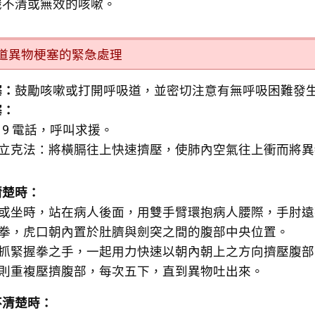
識不清或無效的咳嗽。
道異物梗塞的緊急處理
塞：
鼓勵咳嗽或打開呼吸道，並密切注意有無呼吸困難發
塞：
119 電話，呼叫求援。
立克法：將橫膈往上快速擠壓，使肺內空氣往上衝而將異
清楚時：
或坐時，站在病人後面，用雙手臂環抱病人腰際，手肘遠
拳，虎口朝內置於肚臍與劍突之間的腹部中央位置。
抓緊握拳之手，一起用力快速以朝內朝上之方向擠壓腹部
則重複壓擠腹部，每次五下，直到異物吐出來。
不清楚時：