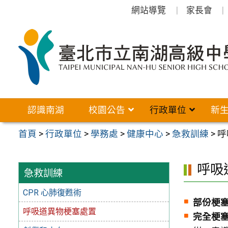
跳
網站導覽
家長會
至
主
要
內
容
區
認識南湖
校園公告
行政單位
新
首頁
>
行政單位
>
學務處
>
健康中心
>
急救訓練
>
呼
呼吸
急救訓練
CPR 心肺復甦術
部份梗
呼吸道異物梗塞處置
完全梗