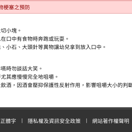
物梗塞之預防
量切小塊。
兒在口中有食物時奔跑或玩耍。
珠、小石、大頭針等異物讓幼兒拿到放入口中。
吞嚥時勿談話大笑。
時尤其應慢慢完全地咀嚼。
量飲酒，因酒會壓抑保護性反射作用，影響咀嚼大小的判
用正體字
隱私權及資訊安全政策
網站著作權聲明