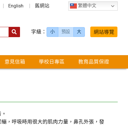
English
舊網站
繁體中文
字級：
送出
網站導覽
小
預設
大
搜
尋：
意見信箱
學校日專區
教育品質保證
音。
緊繃，呼吸時用很大的肌肉力量，鼻孔外張，發