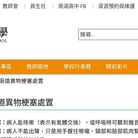
教師會
員生社
南湖高中 FB
資源預約與維護
生專區
教師園地
學校行事曆
精彩影片
吸道異物梗塞處置
道異物梗塞處置
塞：
病人能咳嗽（表示有氣體交換），或呼吸時可聽到雜
塞：
病人不能出聲，只是用手握住喉嚨，頸部和臉部肌肉