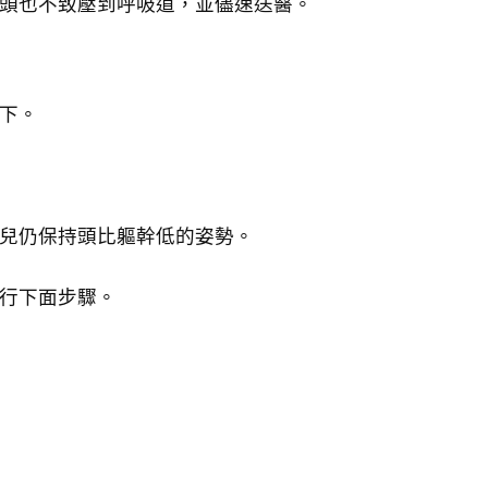
頭也不致壓到呼吸道，並儘速送醫。
下。
兒仍保持頭比軀幹低的姿勢。
進行下面步驟。