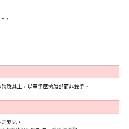
上。
非跨跪其上，以單手壓擠腹部而非雙手。
下之嬰兒。