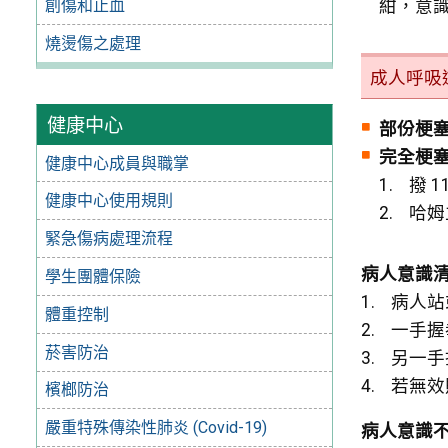
創傷和止血
紺，意
燒燙傷之處理
成人呼吸
健康中心
部份梗
完全梗
健康中心成員與職掌
撥 
健康中心使用規則
哈姆
緊急傷病處理流程
病人意識
學生團體保險
病人站
體重控制
一手握
菸害防治
另一手
若無效
檳榔防治
嚴重特殊傳染性肺炎 (Covid-19)
病人意識