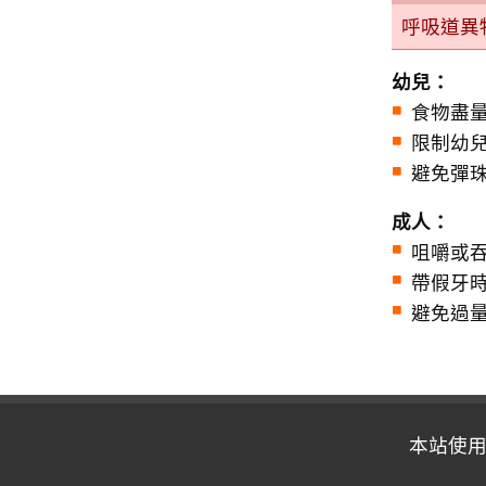
呼吸道異
幼兒：
食物盡
限制幼
避免彈
成人：
咀嚼或
帶假牙
避免過
本站使