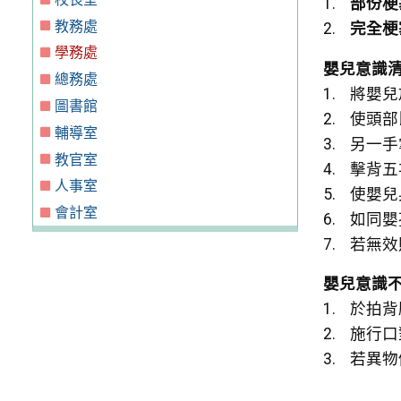
部份梗
教務處
完全梗
學務處
嬰兒意識
總務處
將嬰兒
圖書館
使頭部比
輔導室
另一手
教官室
擊背五
人事室
使嬰兒
會計室
如同嬰
若無效
嬰兒意識
於拍背
施行口
若異物