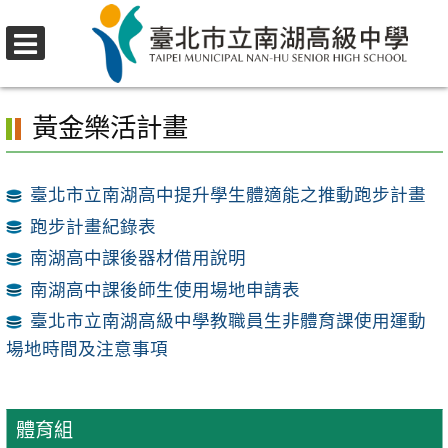
跳
至
選
主
首頁
>
行政單位
>
學務處
>
體育組
>
黃金樂活計畫
單
要
黃金樂活計畫
內
容
區
臺北市立南湖高中提升學生體適能之推動跑步計畫
跑步計畫紀錄表
南湖高中課後器材借用說明
南湖高中課後師生使用場地申請表
臺北市立南湖高級中學教職員生非體育課使用運動
場地時間及注意事項
體育組