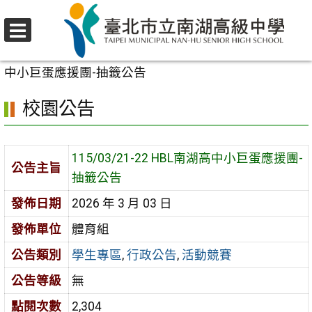
跳
至
選
主
首頁
>
校園公告
>
學生專區
>
115/03/21-22 HBL南湖高
單
要
中小巨蛋應援團-抽籤公告
內
校園公告
容
區
115/03/21-22 HBL南湖高中小巨蛋應援團-
公告主旨
抽籤公告
發佈日期
2026 年 3 月 03 日
發佈單位
體育組
公告類別
學生專區
,
行政公告
,
活動競賽
公告等級
無
點閱次數
2,304