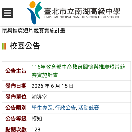
跳
至
選
主
首頁
>
校園公告
>
學生專區
>
115年教育部生命教育關
單
要
懷與推廣短片競賽實施計畫
內
校園公告
容
區
115年教育部生命教育關懷與推廣短片競
公告主旨
賽實施計畫
發佈日期
2026 年 6 月 15 日
發佈單位
輔導室
公告類別
學生專區
,
行政公告
,
活動競賽
公告等級
轉知
點閱次數
128