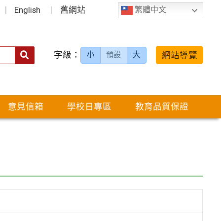
English
舊網站
繁體中文
字級：
送出
網站導覽
小
預設
大
搜
尋：
意見信箱
學校日專區
教育品質保證