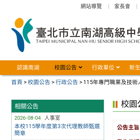
跳
網站導覽
家長會
至
主
要
內
容
區
認識南湖
校園公告
行政單位
新
首頁
>
校園公告
>
行政公告
>
115年專門職業及技
校園
相關公告
2026-08-04
人事室
本校115學年度第3次代理教師甄選
公告主旨
簡章