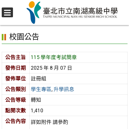
跳
至
選
主
首頁
>
校園公告
>
學生專區
>
115 學年度考試簡章
單
要
校園公告
內
容
區
公告主旨
115 學年度考試簡章
發佈日期
2025 年 8 月 07 日
發佈單位
註冊組
公告類別
學生專區
,
升學訊息
公告等級
轉知
點閱次數
1,410
公告內容
詳如附件 請參酌