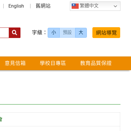
English
舊網站
繁體中文
字級：
送出
網站導覽
小
預設
大
搜
尋：
意見信箱
學校日專區
教育品質保證
會