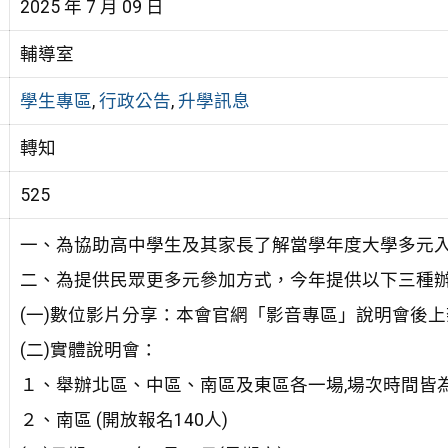
2025 年 7 月 09 日
輔導室
學生專區
,
行政公告
,
升學訊息
轉知
525
一、為協助高中學生及其家長了解當學年度大學多元
二、為提供民眾更多元參加方式，今年提供以下三種
(一)數位影片分享：本會官網「影音專區」說明會後
(二)實體說明會：
１、舉辦北區、中區、南區及東區各一場,場次時間皆為上午 09:
２、南區 (開放報名140人)