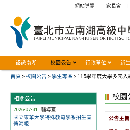
跳
網站導覽
家長會
至
主
要
內
容
區
認識南湖
校園公告
行政單位
新
首頁
>
校園公告
>
學生專區
>
115學年度大學多元入
校園
相關公告
2026-07-31
輔導室
國立東華大學特殊教育學系招生宣
公告主旨
傳海報