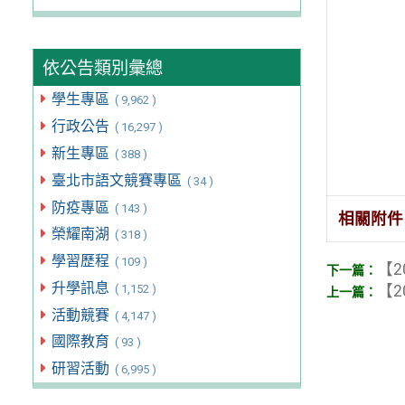
依公告類別彙總
學生專區
( 9,962 )
行政公告
( 16,297 )
新生專區
( 388 )
臺北市語文競賽專區
( 34 )
防疫專區
( 143 )
相關附件
榮耀南湖
( 318 )
學習歷程
( 109 )
【2
升學訊息
( 1,152 )
【2
活動競賽
( 4,147 )
國際教育
( 93 )
研習活動
( 6,995 )