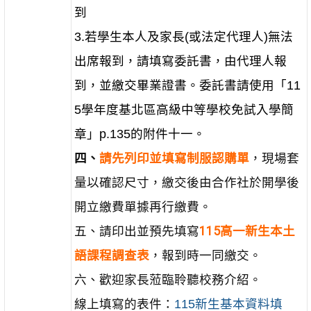
到
3.若學生本人及家長(或法定代理人)無法
出席報到，請填寫委託書，由代理人報
到，並繳交畢業證書。委託書請使用「11
5學年度基北區高級中等學校免試入學簡
章」p.135的附件十一。
四、
請先列印並填寫制服認購單
，現場套
量以確認尺寸，繳交後由合作社於開學後
開立繳費單據再行繳費。
五、請印出並預先填寫
115高一新生本土
語課程調查表
，報到時一同繳交。
六、歡迎家長蒞臨聆聽校務介紹。
線上填寫的表件：
115新生基本資料填