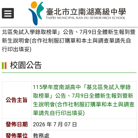
跳
至
選
主
首頁
>
校園公告
>
學生專區
>
115學年度南湖高中「基
單
要
北區免試入學錄取榜單」公告、7月9日全體新生報到暨
內
新生說明會(合作社制服訂購單和本土與調查單請先自
容
行印出填妥)
區
校園公告
115學年度南湖高中「基北區免試入學錄
取榜單」公告、7月9日全體新生報到暨新
公告主旨
生說明會(合作社制服訂購單和本土與調查
單請先自行印出填妥)
發佈日期
2026 年 7 月 07 日
發佈單位
教務處