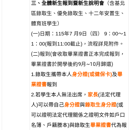
三、全體新生報到暨新生說明會
（含基北
區錄取生、優免錄取生、十二年安置生、
體育班學生）
(一)日期：115年7 月9日（四） 9：00～1
1：00(報到11:00截止)，流程詳見附件。
(二)報到(會收取畢業證書正本完成報到，
畢業證書於開學後約9月~10月歸還)
1.錄取生攜帶本人
身分證(或健保卡)
及
畢
業證書
報到
2.若學生本人無法出席，
家長
(法定代理
人)可以帶自己
身分證
與
錄取生身分證
(或
可以證明法定代理關係之證明文件如戶口
名簿、戶籍謄本)與錄取生
畢業證書
代為報