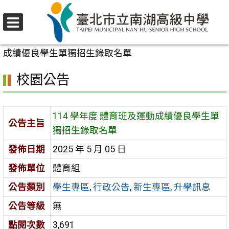
跳
至
選
主
首頁
>
校園公告
>
學生專區
>
114 學年度 體育班及運動
單
要
成績優良學生單獨招生錄取名單
內
校園公告
容
區
114 學年度 體育班及運動成績優良學生單
公告主旨
獨招生錄取名單
發佈日期
2025 年 5 月 05 日
發佈單位
體育組
公告類別
學生專區
,
行政公告
,
新生專區
,
升學訊息
公告等級
無
點閱次數
3,691