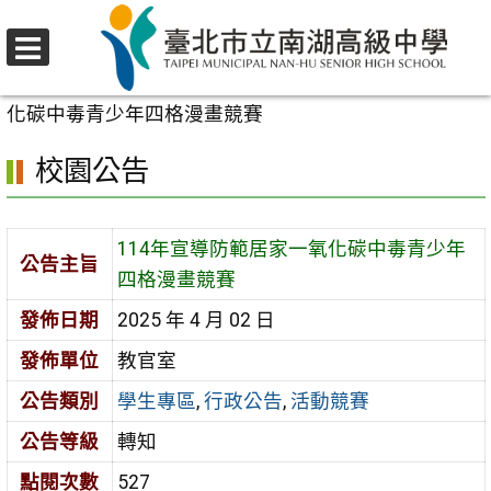
跳
至
選
主
首頁
>
校園公告
>
學生專區
>
114年宣導防範居家一氧
單
要
化碳中毒青少年四格漫畫競賽
內
校園公告
容
區
114年宣導防範居家一氧化碳中毒青少年
公告主旨
四格漫畫競賽
發佈日期
2025 年 4 月 02 日
發佈單位
教官室
公告類別
學生專區
,
行政公告
,
活動競賽
公告等級
轉知
點閱次數
527