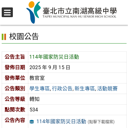
跳
至
選
主
首頁
>
校園公告
>
學生專區
>
114年國家防災日活動
單
要
校園公告
內
容
區
公告主旨
114年國家防災日活動
發佈日期
2025 年 9 月 15 日
發佈單位
教官室
公告類別
學生專區
,
行政公告
,
新生專區
,
活動競賽
公告等級
轉知
點閱次數
534
公告內容
114年國家防災日活動
(點擊下載檔案)