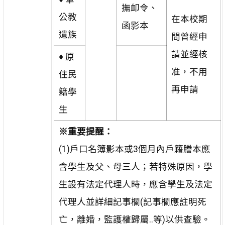
撫卹令、
公教
在本校期
函影本
遺族
間曾經申
請並經核
♦
原
准，不用
住民
再申請
籍學
生
※重要提醒：
(1)戶口名簿影本或3個月內戶籍謄本應
含學生及父、母三人；若特殊原因，學
生設有法定代理人時，應含學生及法定
代理人並詳細記事欄(記事欄應註明死
亡，離婚，監護權歸屬..等)以供查驗。