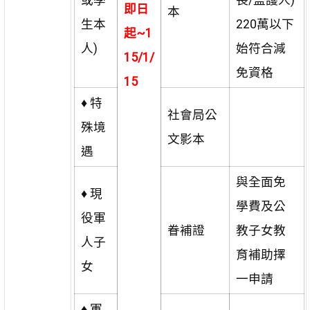
即日
本
生本
220萬以下
起~1
人)
始符合減
15/1/
免資格
15
♦
特
社會局公
殊境
文影本
遇
與全面免
♦
現
學費及公
役軍
眷補證
教子女教
人子
育補助擇
女
一申請
♦
軍