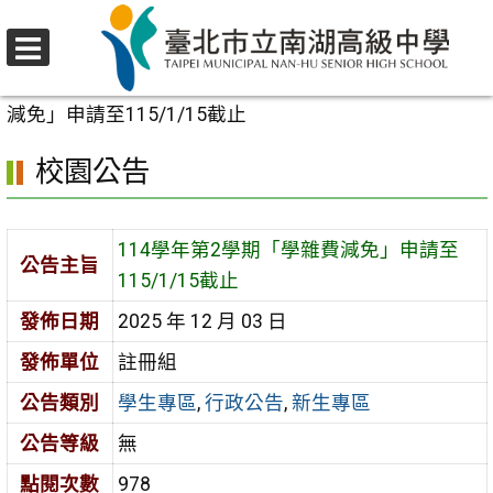
跳
至
選
主
首頁
>
校園公告
>
學生專區
>
114學年第2學期「學雜費
單
要
減免」申請至115/1/15截止
內
校園公告
容
區
114學年第2學期「學雜費減免」申請至
公告主旨
115/1/15截止
發佈日期
2025 年 12 月 03 日
發佈單位
註冊組
公告類別
學生專區
,
行政公告
,
新生專區
公告等級
無
點閱次數
978