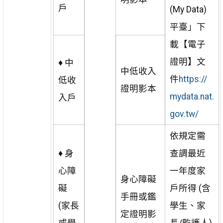
戶
(My Data)
平臺」下
載【電子
證明】文
♦ 中
中低收入
件
https://
低收
證明影本
mydata.nat.
入戶
gov.tw/
依規定需
♦ 身
查調最近
心障
一年度家
身心障礙
礙
戶所得 (含
手冊或鑑
(家長
學生、家
定證明影
或學
長/監護人)