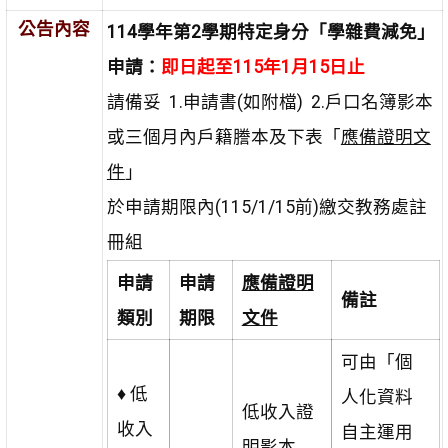
公告內容
114
學年第2學期特定身分「學雜費減免」
申請：
即日起至115年1月15日止
請備妥 1.申請書(如附檔) 2.戶口名簿影本
或三個月內戶籍謄本及下表「
應備證明文
件
」
於申請期限內(115/1/15前)繳交教務處註
冊組
申請
申請
應備證明
備註
類別
期限
文件
可由「個
♦ 低
人化資料
低收入證
收入
自主運用
明影本