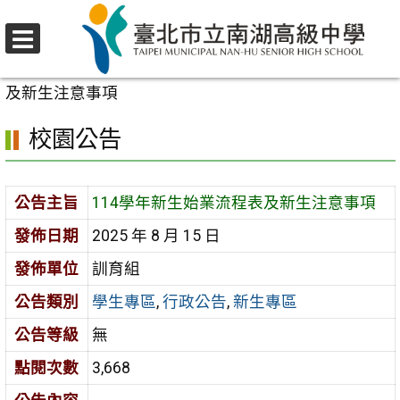
跳
至
選
主
首頁
>
校園公告
>
學生專區
>
114學年新生始業流程表
單
要
及新生注意事項
內
校園公告
容
區
公告主旨
114學年新生始業流程表及新生注意事項
發佈日期
2025 年 8 月 15 日
發佈單位
訓育組
公告類別
學生專區
,
行政公告
,
新生專區
公告等級
無
點閱次數
3,668