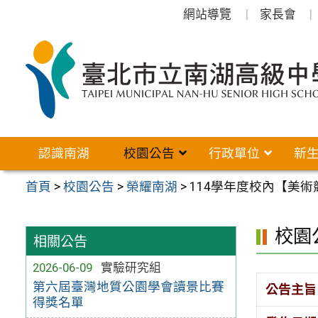
跳
網站導覽
家長會
至
主
要
內
容
區
認識南湖
校園公告
行政單位
新
首頁
>
校園公告
>
榮耀南湖
>
114學年度校內【美
校園
相關公告
2026-06-09
實驗研究組
第六屆臺灣地質公園學會讀景比賽
公告主旨
得獎名單