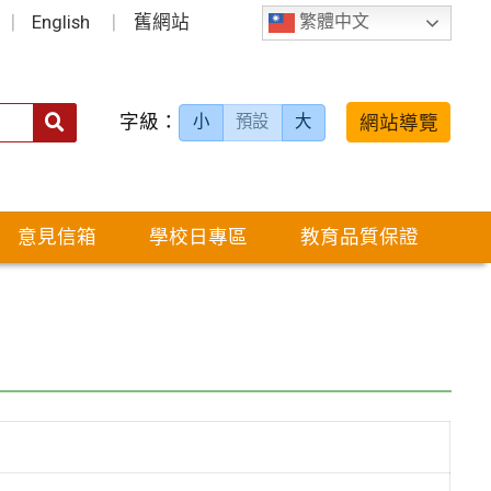
English
舊網站
繁體中文
字級：
送出
網站導覽
小
預設
大
搜
尋：
意見信箱
學校日專區
教育品質保證