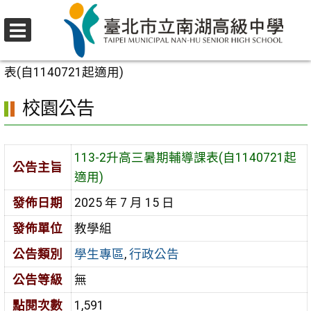
跳
至
選
主
首頁
>
校園公告
>
學生專區
>
113-2升高三暑期輔導課
單
要
表(自1140721起適用)
內
校園公告
容
區
113-2升高三暑期輔導課表(自1140721起
公告主旨
適用)
發佈日期
2025 年 7 月 15 日
發佈單位
教學組
公告類別
學生專區
,
行政公告
公告等級
無
點閱次數
1,591