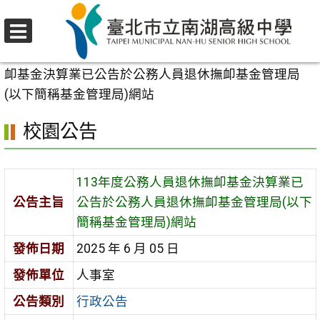
跳
至
選
主
首頁
>
校園公告
>
行政公告
>
113年度公務人員退休撫
單
要
卹基金決算業已公告於公務人員退休撫卹基金管理局
內
(以下簡稱基金管理局)網站
容
校園公告
區
113年度公務人員退休撫卹基金決算業已
公告主旨
公告於公務人員退休撫卹基金管理局(以下
簡稱基金管理局)網站
發佈日期
2025 年 6 月 05 日
發佈單位
人事室
公告類別
行政公告