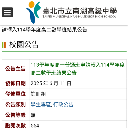
跳
至
選
主
首頁
>
校園公告
>
學生專區
>
113學年度高一普通班申
單
要
請轉入114學年度高二數學班結果公告
內
校園公告
容
區
113學年度高一普通班申請轉入114學年度
公告主旨
高二數學班結果公告
發佈日期
2025 年 6 月 11 日
發佈單位
註冊組
公告類別
學生專區
,
行政公告
公告等級
無
點閱次數
554