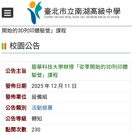
跳
至
選
主
首頁
>
校園公告
>
活動競賽
>
龍華科技大學辦理「從零
單
要
開始的3D列印體驗營」課程
內
校園公告
容
區
龍華科技大學辦理「從零開始的3D列印體
公告主旨
驗營」課程
發佈日期
2025 年 12 月 11 日
發佈單位
設備組
公告類別
活動競賽
公告等級
轉知
點閱次數
230