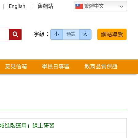
English
舊網站
繁體中文
字級：
送出
網站導覽
小
預設
大
搜
尋：
意見信箱
學校日專區
教育品質保證
跨領域進階運用」線上研習