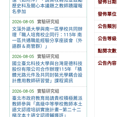
發佈日期
歷史科及關心本議題之教師踴躍報
名參加
發佈單位
2026-08-05
實驗研究組
公告類別
文藻外語大學與南一區學校共同辦
理「職人培育校企同行：115年 南
公告等級
一區共通職能經驗分享座談會（外
語群＆商管群）」
點閱次數
2026-08-05
實驗研究組
公告內容
國立臺北科技大學與台灣是德科技
股份有限公司合作辦理115年 「積
體光路元件及共同封裝光學耦合設
計應用教師研習營」課程資訊
2026-08-05
實驗研究組
臺北市政府教育局請貴校積極薦派
教師參與「高級中等學校教師本土
語文認證培訓實施計畫—第二十二
梯次本土語文認證輔導班」