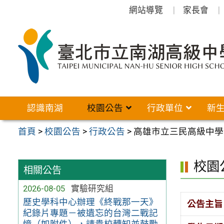
跳
網站導覽
家長會
至
主
要
內
容
區
認識南湖
校園公告
行政單位
新
首頁
>
校園公告
>
行政公告
>
高雄市立三民高級中學辦
校園
相關公告
2026-08-05
實驗研究組
歷史學科中心辦理《終戰那一天》
公告主旨
紀錄片專題－被遺忘的台灣二戰記
憶（如附件），請貴校轉知並鼓勵