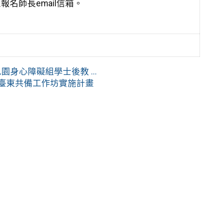
報名師長email信箱。
身心障礙組學士後教 ...
假臺東共備工作坊實施計畫