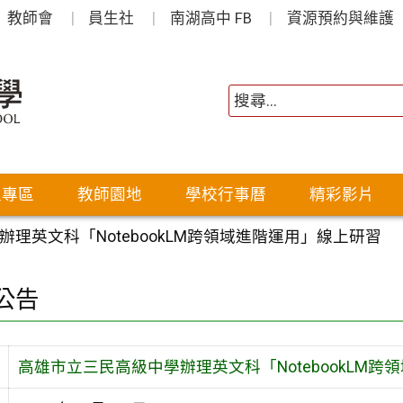
教師會
員生社
南湖高中 FB
資源預約與維護
生專區
教師園地
學校行事曆
精彩影片
理英文科「NotebookLM跨領域進階運用」線上研習
公告
高雄市立三民高級中學辦理英文科「NotebookLM