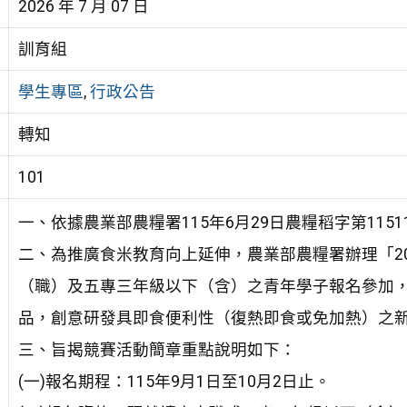
2026 年 7 月 07 日
訓育組
學生專區
,
行政公告
轉知
101
一、依據農業部農糧署115年6月29日農糧稻字第11511
二、為推廣食米教育向上延伸，農業部農糧署辦理「2
（職）及五專三年級以下（含）之青年學子報名參加
品，創意研發具即食便利性（復熱即食或免加熱）之
三、旨揭競賽活動簡章重點說明如下：
(一)報名期程：115年9月1日至10月2日止。