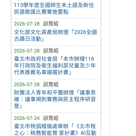
115學年度全國師生本土語及新住
民語歌謠比賽實施要點
2026-07-28
訓育組
文化部文化資產局辦理「2026全國
古蹟日活動」
2026-07-28
訓育組
臺北市政府社會局「本市辦理116
年行政院及衛生福利部兒童及少年
代表推薦名單遴選計畫」
2026-07-28
訓育組
財團法人青年和平團辦理「議事思
維：議事規則實務與民主程序研習
營」
2026-07-24
訓育組
臺北市稅捐稽徵處舉辦「《北市稅
之心：稅務智能管 家計畫》AI互動