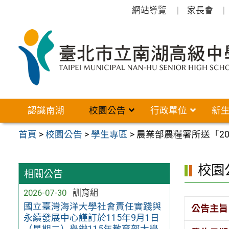
跳
網站導覽
家長會
至
主
要
內
容
區
認識南湖
校園公告
行政單位
新
首頁
>
校園公告
>
學生專區
>
農業部農糧署所送「2
校園
相關公告
2026-07-30
訓育組
國立臺灣海洋大學社會責任實踐與
公告主旨
永續發展中心謹訂於115年9月1日
（星期二）舉辦115年教育部大學