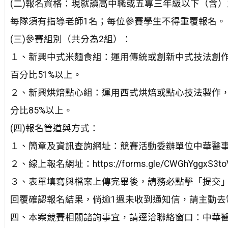
(二)報名資格：現就讀高中職或五專三年級以下（含
每隊須有指導老師1名；每位參賽學生不得重覆報名。
(三)參賽組別（共分為2組）：
１、新興中式米麵食組：運用傳統或創新中式技法創
百分比51%以上。
２、新興烘焙點心組：運用西式烘焙或點心技法製作
分比85%以上。
(四)報名管道與方式：
１、簡章及資訊查詢網址：競賽活動委辦單位中華醫事科技大學公告
２、線上報名網址：https://forms.gle/CWGhYggxS3to
３、表單填寫與檔案上傳完畢後，請務必點擊「提交」
回覆確認報名結果，倘逾1週未收到通知信，請主動去
四、本案競賽相關諮詢事宜，請逕洽聯絡窗口：中華醫