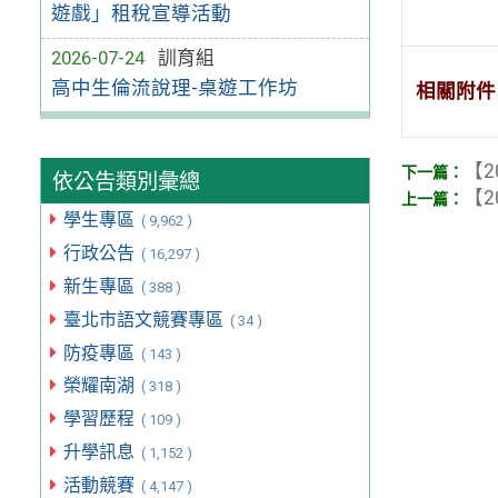
遊戲」租稅宣導活動
2026-07-24
訓育組
高中生倫流說理-桌遊工作坊
相關附件
【2
依公告類別彙總
【2
學生專區
( 9,962 )
行政公告
( 16,297 )
新生專區
( 388 )
臺北市語文競賽專區
( 34 )
防疫專區
( 143 )
榮耀南湖
( 318 )
學習歷程
( 109 )
升學訊息
( 1,152 )
活動競賽
( 4,147 )