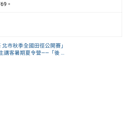
69。
臺 北市秋季全國田徑公開賽」
講客暑期夏令營——「後 ...