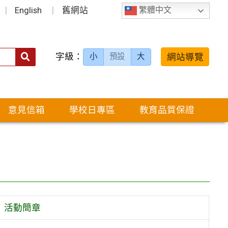
English
舊網站
繁體中文
字級：
送出
網站導覽
小
預設
大
搜
尋：
意見信箱
學校日專區
教育品質保證
」活動簡章