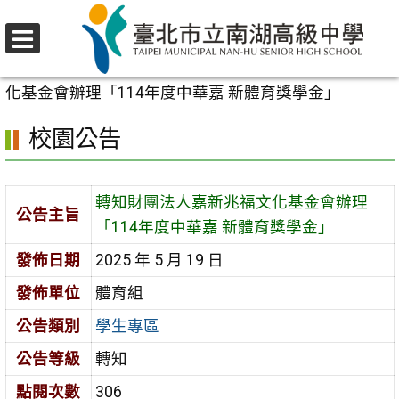
跳
至
選
主
首頁
>
校園公告
>
學生專區
>
轉知財團法人嘉新兆福文
單
要
化基金會辦理「114年度中華嘉 新體育獎學金」
內
校園公告
容
區
轉知財團法人嘉新兆福文化基金會辦理
公告主旨
「114年度中華嘉 新體育獎學金」
發佈日期
2025 年 5 月 19 日
發佈單位
體育組
公告類別
學生專區
公告等級
轉知
點閱次數
306