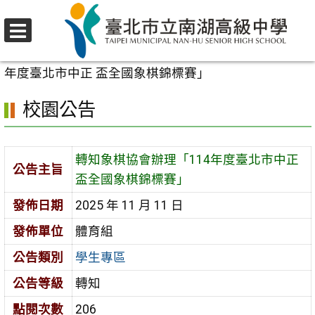
跳
至
選
主
首頁
>
校園公告
>
學生專區
>
轉知象棋協會辦理「114
單
要
年度臺北市中正 盃全國象棋錦標賽」
內
校園公告
容
區
轉知象棋協會辦理「114年度臺北市中正
公告主旨
盃全國象棋錦標賽」
發佈日期
2025 年 11 月 11 日
發佈單位
體育組
公告類別
學生專區
公告等級
轉知
點閱次數
206