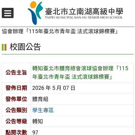
跳
至
選
主
首頁
>
校園公告
>
學生專區
>
轉知臺北市體育總會滾球
單
要
協會辦理「115年臺北市青年盃 法式滾球錦標賽」
內
校園公告
容
區
轉知臺北市體育總會滾球協會辦理「115
公告主旨
年臺北市青年盃 法式滾球錦標賽」
發佈日期
2026 年 5 月 07 日
發佈單位
體育組
公告類別
學生專區
公告等級
轉知
點閱次數
97