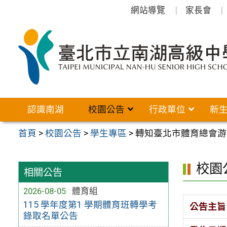
跳
網站導覽
家長會
至
主
要
內
容
區
認識南湖
校園公告
行政單位
新
首頁
>
校園公告
>
學生專區
>
轉知臺北市體育總會游
校園
相關公告
2026-08-05
體育組
115 學年度第1 學期體育班轉學考
公告主旨
錄取名單公告