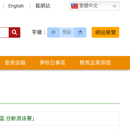
English
舊網站
繁體中文
字級：
送出
網站導覽
小
預設
大
搜
尋：
意見信箱
學校日專區
教育品質保證
盃 分齡游泳賽」