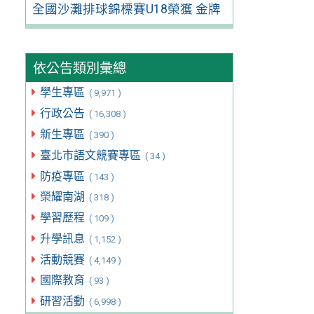
全國沙灘排球錦標賽U18榮獲 金牌
依公告類別彙總
學生專區
( 9,971 )
行政公告
( 16,308 )
新生專區
( 390 )
臺北市語文競賽專區
( 34 )
防疫專區
( 143 )
榮耀南湖
( 318 )
學習歷程
( 109 )
升學訊息
( 1,152 )
活動競賽
( 4,149 )
國際教育
( 93 )
研習活動
( 6,998 )