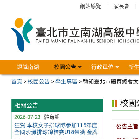
跳
網站導覽
家長會
至
主
要
內
容
區
認識南湖
校園公告
行政單位
新
首頁
>
校園公告
>
學生專區
>
轉知臺北市體育總會太
校園
相關公告
2026-07-23
體育組
狂賀 本校女子排球隊參加115年度
公告主旨
全國沙灘排球錦標賽U18榮獲 金牌