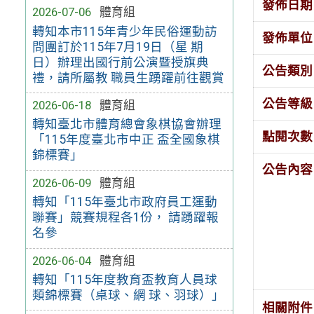
發佈日期
2026-07-06
體育組
轉知本市115年青少年民俗運動訪
發佈單位
問團訂於115年7月19日（星 期
日）辦理出國行前公演暨授旗典
公告類別
禮，請所屬教 職員生踴躍前往觀賞
公告等級
2026-06-18
體育組
轉知臺北市體育總會象棋協會辦理
點閱次數
「115年度臺北市中正 盃全國象棋
錦標賽」
公告內容
2026-06-09
體育組
轉知「115年臺北市政府員工運動
聯賽」競賽規程各1份， 請踴躍報
名參
2026-06-04
體育組
轉知「115年度教育盃教育人員球
類錦標賽（桌球、網 球、羽球）」
相關附件