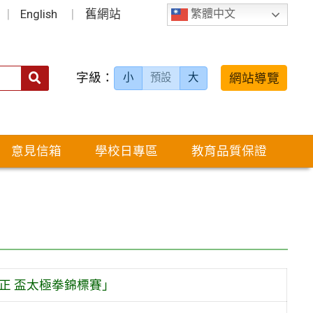
English
舊網站
繁體中文
字級：
送出
網站導覽
小
預設
大
搜
尋：
意見信箱
學校日專區
教育品質保證
正 盃太極拳錦標賽」