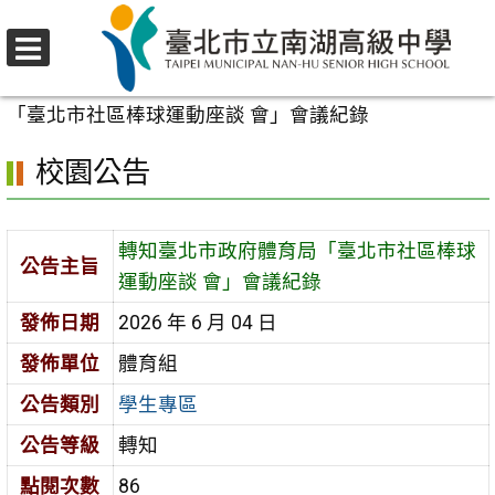
跳
至
選
主
首頁
>
校園公告
>
學生專區
>
轉知臺北市政府體育局
單
要
「臺北市社區棒球運動座談 會」會議紀錄
內
校園公告
容
區
轉知臺北市政府體育局「臺北市社區棒球
公告主旨
運動座談 會」會議紀錄
發佈日期
2026 年 6 月 04 日
發佈單位
體育組
公告類別
學生專區
公告等級
轉知
點閱次數
86