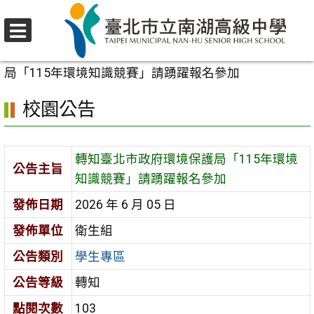
跳
至
選
主
首頁
>
校園公告
>
學生專區
>
轉知臺北市政府環境保護
單
要
局「115年環境知識競賽」請踴躍報名參加
內
校園公告
容
區
轉知臺北市政府環境保護局「115年環境
公告主旨
知識競賽」請踴躍報名參加
發佈日期
2026 年 6 月 05 日
發佈單位
衛生組
公告類別
學生專區
公告等級
轉知
點閱次數
103