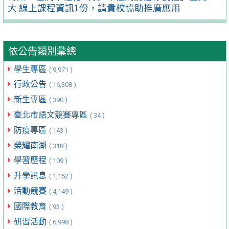
大 線上課程資訊1份，請貴校協助推廣應用
依公告類別彙總
學生專區
( 9,971 )
行政公告
( 16,308 )
新生專區
( 390 )
臺北市語文競賽專區
( 34 )
防疫專區
( 143 )
榮耀南湖
( 318 )
學習歷程
( 109 )
升學訊息
( 1,152 )
活動競賽
( 4,149 )
國際教育
( 93 )
研習活動
( 6,998 )