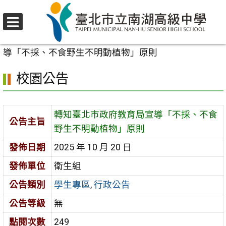
跳
至
選
主
首頁
>
校園公告
>
學生專區
>
轉知臺北市政府教育局宣
單
要
導「不採、不食野生不明動植物」原則
內
校園公告
容
區
轉知臺北市政府教育局宣導「不採、不食
公告主旨
野生不明動植物」原則
發佈日期
2025 年 10 月 20 日
發佈單位
衛生組
公告類別
學生專區
,
行政公告
公告等級
無
點閱次數
249