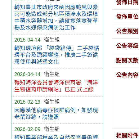
發佈日期
轉知臺北市政府來函因應颱風與豪
雨可能造成部分地區積淹水及環境
發佈單位
中積水容器增加，請確實落實登革
熱及水媒傳染病防治工作
公告類別
2026-04-14
衛生組
公告等級
轉知環境部 「袋袋箱傳」二手袋循
環平台及踴躍響應，推廣二手袋循
點閱次數
環使用與減塑文化
2026-04-14
衛生組
公告內容
轉知海洋委員會海洋保育署「海洋
生物復育申請網站」已正 式上線
2026-02-23
衛生組
因應漢他病毒症候群病例，如發現
老鼠蹤跡，請遵照
2026-02-09
衛生組
相關附件
轉知農業部林業及自然保育署函轉