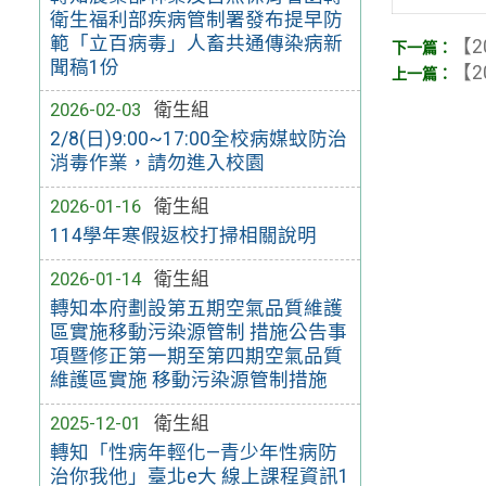
衛生福利部疾病管制署發布提早防
範「立百病毒」人畜共通傳染病新
【2
聞稿1份
【2
2026-02-03
衛生組
2/8(日)9:00~17:00全校病媒蚊防治
消毒作業，請勿進入校園
2026-01-16
衛生組
114學年寒假返校打掃相關說明
2026-01-14
衛生組
轉知本府劃設第五期空氣品質維護
區實施移動污染源管制 措施公告事
項暨修正第一期至第四期空氣品質
維護區實施 移動污染源管制措施
2025-12-01
衛生組
轉知「性病年輕化—青少年性病防
治你我他」臺北e大 線上課程資訊1