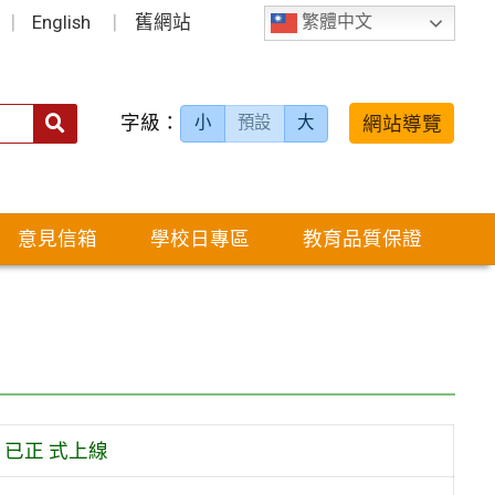
English
舊網站
繁體中文
字級：
送出
網站導覽
小
預設
大
搜
尋：
意見信箱
學校日專區
教育品質保證
已正 式上線