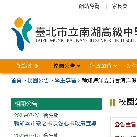
跳
網站導覽
家長會
至
主
要
內
容
區
認識南湖
校園公告
行政單位
新
首頁
>
校園公告
>
學生專區
>
轉知海洋委員會海洋保
校園
相關公告
2026-07-23
衛生組
轉知本市敬老卡及愛心卡政策宣導
公告主旨
2026-07-15
衛生組