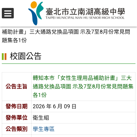
跳
至
選
主
首頁
>
校園公告
>
學生專區
>
轉知本市「女性生理用品
單
要
補助計畫」三大通路兌換品項圖 示及7至8月份常見問
內
題集各1份
容
校園公告
區
轉知本市「女性生理用品補助計畫」三大
公告主旨
通路兌換品項圖 示及7至8月份常見問題集
各1份
發佈日期
2026 年 6 月 09 日
發佈單位
衛生組
公告類別
學生專區