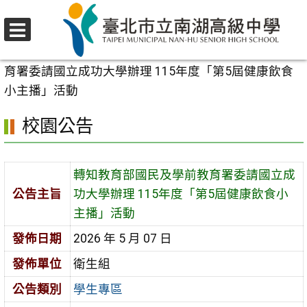
跳
至
選
主
首頁
>
校園公告
>
學生專區
>
轉知教育部國民及學前教
單
要
育署委請國立成功大學辦理 115年度「第5屆健康飲食
內
小主播」活動
容
校園公告
區
轉知教育部國民及學前教育署委請國立成
公告主旨
功大學辦理 115年度「第5屆健康飲食小
主播」活動
發佈日期
2026 年 5 月 07 日
發佈單位
衛生組
公告類別
學生專區