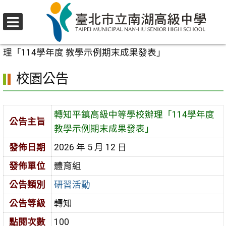
跳
至
選
主
首頁
>
校園公告
>
研習活動
>
轉知平鎮高級中等學校辦
單
要
理「114學年度 教學示例期末成果發表」
內
校園公告
容
區
轉知平鎮高級中等學校辦理「114學年度
公告主旨
教學示例期末成果發表」
發佈日期
2026 年 5 月 12 日
發佈單位
體育組
公告類別
研習活動
公告等級
轉知
點閱次數
100