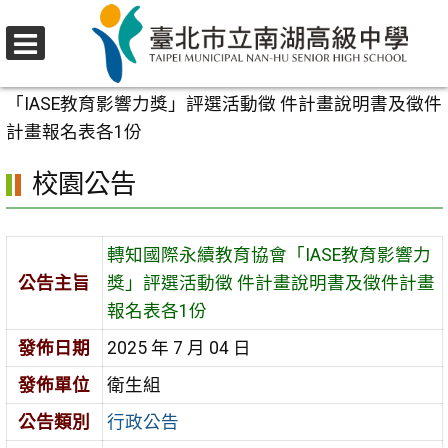
跳
至
選
主
首頁
>
校園公告
>
行政公告
>
轉知國際永續教育協會
單
要
「IASE教育影響力獎」評選活動徵 件計畫說明書及徵件
內
計畫報名表各1份
容
校園公告
區
轉知國際永續教育協會「IASE教育影響力
公告主旨
獎」評選活動徵 件計畫說明書及徵件計畫
報名表各1份
發佈日期
2025 年 7 月 04 日
發佈單位
衛生組
公告類別
行政公告